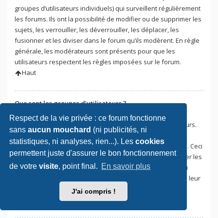
groupes d’utilisateurs individuels) qui surveillent régulièrement
les forums. Ils ont la possibilité de modifier ou de supprimer les
sujets, les verrouiller, les déverrouiller, les déplacer, les
fusionner et les diviser dans le forum qu’ils modèrent. En règle
générale, les modérateurs sont présents pour que les
utilisateurs respectent les règles imposées sur le forum.
Haut
Que sont les groupes d’utilisateurs ?
Les groupes d’utilisateurs sont une façon pour les
Respect de la vie privée : ce forum fonctionne
administrateurs du forum de regrouper plusieurs utilisateurs.
sans
aucun mouchard
(ni publicités, ni
Chaque utilisateur peut appartenir à plusieurs groupes et
statistiques, ni analyses, rien...). Les
cookies
chaque groupe peut détenir des permissions individuelles. Ceci
permettent juste d'assurer le bon fonctionnement
facilite les tâches aux administrateurs qui pourront modifier les
de votre
visite
, point final.
En savoir plus
permissions de plusieurs utilisateurs en une seule fois, ou
encore leur accorder des pouvoirs de modération, ou bien leur
donner accès à un forum privé.
J'ai compris !
Haut