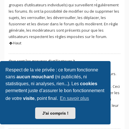
groupes d’utilisateurs individuels) qui surveillent régulièrement
les forums. Ils ont la possibilité de modifier ou de supprimer les
sujets, les verrouiller, les déverrouiller, les déplacer, les
fusionner et les diviser dans le forum qu’ils modèrent. En règle
générale, les modérateurs sont présents pour que les
utilisateurs respectent les règles imposées sur le forum.
Haut
Que sont les groupes d’utilisateurs ?
Les groupes d’utilisateurs sont une façon pour les
Respect de la vie privée : ce forum fonctionne
administrateurs du forum de regrouper plusieurs utilisateurs.
sans
aucun mouchard
(ni publicités, ni
Chaque utilisateur peut appartenir à plusieurs groupes et
statistiques, ni analyses, rien...). Les
cookies
chaque groupe peut détenir des permissions individuelles. Ceci
permettent juste d'assurer le bon fonctionnement
facilite les tâches aux administrateurs qui pourront modifier les
de votre
visite
, point final.
En savoir plus
permissions de plusieurs utilisateurs en une seule fois, ou
encore leur accorder des pouvoirs de modération, ou bien leur
donner accès à un forum privé.
J'ai compris !
Haut