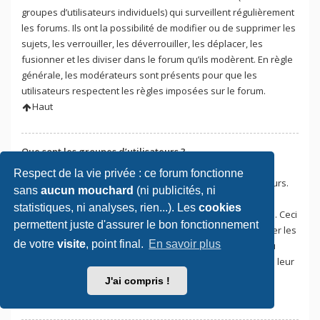
groupes d’utilisateurs individuels) qui surveillent régulièrement
les forums. Ils ont la possibilité de modifier ou de supprimer les
sujets, les verrouiller, les déverrouiller, les déplacer, les
fusionner et les diviser dans le forum qu’ils modèrent. En règle
générale, les modérateurs sont présents pour que les
utilisateurs respectent les règles imposées sur le forum.
Haut
Que sont les groupes d’utilisateurs ?
Les groupes d’utilisateurs sont une façon pour les
Respect de la vie privée : ce forum fonctionne
administrateurs du forum de regrouper plusieurs utilisateurs.
sans
aucun mouchard
(ni publicités, ni
Chaque utilisateur peut appartenir à plusieurs groupes et
statistiques, ni analyses, rien...). Les
cookies
chaque groupe peut détenir des permissions individuelles. Ceci
permettent juste d'assurer le bon fonctionnement
facilite les tâches aux administrateurs qui pourront modifier les
de votre
visite
, point final.
En savoir plus
permissions de plusieurs utilisateurs en une seule fois, ou
encore leur accorder des pouvoirs de modération, ou bien leur
donner accès à un forum privé.
J'ai compris !
Haut