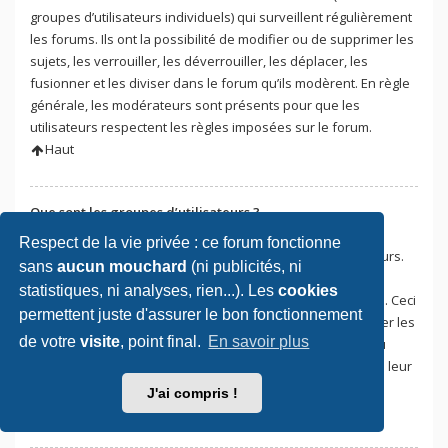
groupes d’utilisateurs individuels) qui surveillent régulièrement
les forums. Ils ont la possibilité de modifier ou de supprimer les
sujets, les verrouiller, les déverrouiller, les déplacer, les
fusionner et les diviser dans le forum qu’ils modèrent. En règle
générale, les modérateurs sont présents pour que les
utilisateurs respectent les règles imposées sur le forum.
Haut
Que sont les groupes d’utilisateurs ?
Les groupes d’utilisateurs sont une façon pour les
Respect de la vie privée : ce forum fonctionne
administrateurs du forum de regrouper plusieurs utilisateurs.
sans
aucun mouchard
(ni publicités, ni
Chaque utilisateur peut appartenir à plusieurs groupes et
statistiques, ni analyses, rien...). Les
cookies
chaque groupe peut détenir des permissions individuelles. Ceci
permettent juste d'assurer le bon fonctionnement
facilite les tâches aux administrateurs qui pourront modifier les
de votre
visite
, point final.
En savoir plus
permissions de plusieurs utilisateurs en une seule fois, ou
encore leur accorder des pouvoirs de modération, ou bien leur
donner accès à un forum privé.
J'ai compris !
Haut