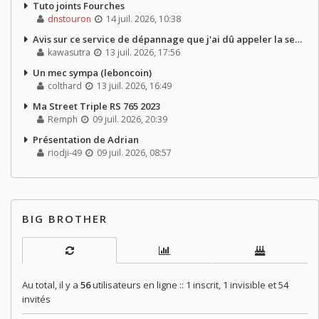
Tuto joints Fourches
dnstouron
14 juil. 2026, 10:38
Avis sur ce service de dépannage que j'ai dû appeler la semaine dernière
kawasutra
13 juil. 2026, 17:56
Un mec sympa (leboncoin)
colthard
13 juil. 2026, 16:49
Ma Street Triple RS 765 2023
Remph
09 juil. 2026, 20:39
Présentation de Adrian
riodji-49
09 juil. 2026, 08:57
BIG BROTHER
Au total, il y a
56
utilisateurs en ligne :: 1 inscrit, 1 invisible et 54
invités