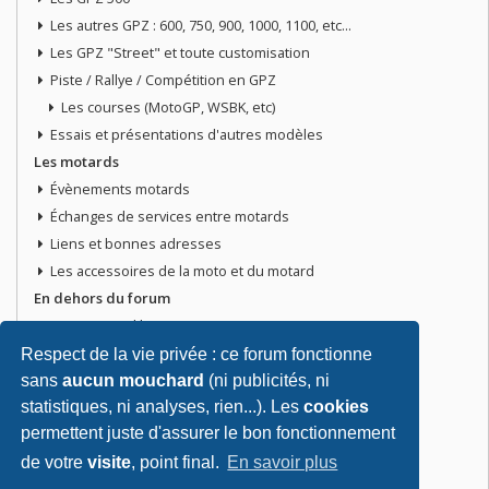
Les autres GPZ : 600, 750, 900, 1000, 1100, etc...
Les GPZ "Street" et toute customisation
Piste / Rallye / Compétition en GPZ
Les courses (MotoGP, WSBK, etc)
Essais et présentations d'autres modèles
Les motards
Évènements motards
Échanges de services entre motards
Liens et bonnes adresses
Les accessoires de la moto et du motard
En dehors du forum
Discussions libres
Petites annonces
Respect de la vie privée : ce forum fonctionne
Vends ta moto
sans
aucun mouchard
(ni publicités, ni
statistiques, ni analyses, rien...). Les
cookies
Vends pièces ou équipements / accessoires du motard
permettent juste d'assurer le bon fonctionnement
Recherche moto ou pièces
Tout doit disparaitre !
de votre
visite
, point final.
En savoir plus