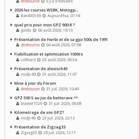
dnstouron
il y a 9 minutes
2026 les courses WSBK, Motogp...
Bandit0169
Aujourd’hui, 07:18
quel prix pour mon GPZ 900 R ?
goldo
06 août 2026, 19:10
Présentation de Herbi et de sa gpz 500s de 1991
dnstouron
04 août 2026, 07:08
Fiabilisation et optimisation 1000rx
colthard
02 août 2026, 06:54
Présentation de alexisch49
riodji-49
01 août 2026, 11:07
Mise à jour du Forum
dnstouron
31 juil. 2026, 10:49
GPZ 500 S au jus de betterave ^^
blaster1529
31 juil. 2026, 06:08
Kilometrage de vos GPZ?
riodji-49
23 juil. 2026, 22:13
Présentation de Zigzag33
Zigzag33
20 juil. 2026, 12:11