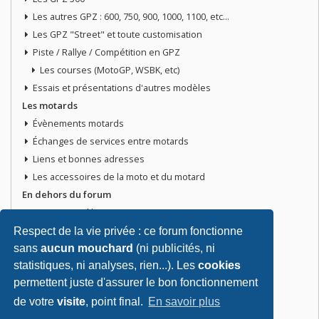
Les autres GPZ : 600, 750, 900, 1000, 1100, etc...
Les GPZ "Street" et toute customisation
Piste / Rallye / Compétition en GPZ
Les courses (MotoGP, WSBK, etc)
Essais et présentations d'autres modèles
Les motards
Évènements motards
Échanges de services entre motards
Liens et bonnes adresses
Les accessoires de la moto et du motard
En dehors du forum
Discussions libres
Petites annonces
Respect de la vie privée : ce forum fonctionne
Vends ta moto
sans
aucun mouchard
(ni publicités, ni
statistiques, ni analyses, rien...). Les
cookies
Vends pièces ou équipements / accessoires du motard
permettent juste d'assurer le bon fonctionnement
Recherche moto ou pièces
Tout doit disparaitre !
de votre
visite
, point final.
En savoir plus