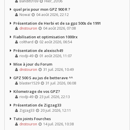
Bandit0169
Hier, 20:06
quel prix pour mon GPZ 900 R ?
Nowaï
04 août 2026, 22:12
Présentation de Herbi et de sa gpz 500s de 1991
dnstouron
04 août 2026, 07:08
Fiabilisation et optimisation 1000rx
colthard
02 août 2026, 06:54
Présentation de alexisch49
riodji-49
01 août 2026, 11:07
Mise à jour du Forum
dnstouron
31 juil. 2026, 10:49
GPZ 500 S au jus de betterave ^^
blaster1529
31 juil. 2026, 06:08
Kilometrage de vos GPZ?
riodji-49
23 juil. 2026, 22:13
Présentation de Zigzag33
Zigzag33
20 juil. 2026, 12:11
Tuto joints Fourches
dnstouron
14 juil. 2026, 10:38