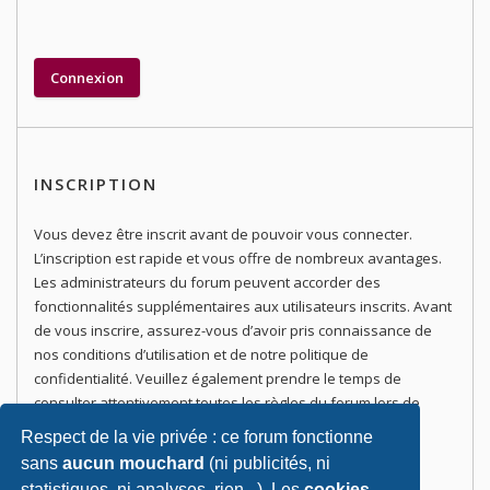
INSCRIPTION
Vous devez être inscrit avant de pouvoir vous connecter.
L’inscription est rapide et vous offre de nombreux avantages.
Les administrateurs du forum peuvent accorder des
fonctionnalités supplémentaires aux utilisateurs inscrits. Avant
de vous inscrire, assurez-vous d’avoir pris connaissance de
nos conditions d’utilisation et de notre politique de
confidentialité. Veuillez également prendre le temps de
consulter attentivement toutes les règles du forum lors de
votre navigation.
Respect de la vie privée : ce forum fonctionne
sans
aucun mouchard
(ni publicités, ni
Conditions d’utilisation
|
Politique de confidentialité
statistiques, ni analyses, rien...). Les
cookies