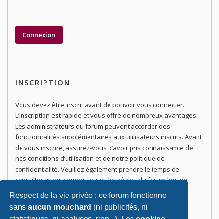
INSCRIPTION
Vous devez être inscrit avant de pouvoir vous connecter.
L’inscription est rapide et vous offre de nombreux avantages.
Les administrateurs du forum peuvent accorder des
fonctionnalités supplémentaires aux utilisateurs inscrits. Avant
de vous inscrire, assurez-vous d’avoir pris connaissance de
nos conditions d’utilisation et de notre politique de
confidentialité. Veuillez également prendre le temps de
consulter attentivement toutes les règles du forum lors de
votre navigation.
Respect de la vie privée : ce forum fonctionne
sans
aucun mouchard
(ni publicités, ni
Conditions d’utilisation
|
Politique de confidentialité
statistiques, ni analyses, rien...). Les
cookies