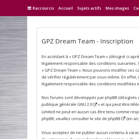
Raccourcis
Accueil
Sujets actifs
Mes images
Ca
GPZ Dream Team - Inscription
En accédant à « GPZ Dream Team » (désigné ci-après
légalement responsable des conditions suivantes. Si
« GPZ Dream Team ». Nous pouvons modifier ces con
de vérifier régulièrement par vous-même. En effet, 
légalement responsable des conditions modifiées et
Nos forums sont développés par phpBB (désignés ci-a
publique générale GNU 2.0
» et qui peut être tél
Limited ne peut en aucun cas être tenu comme resp
phpBB, veuillez consulter
le site de phpBB
(en ang
Vous acceptez de ne publier aucun contenu à caractè