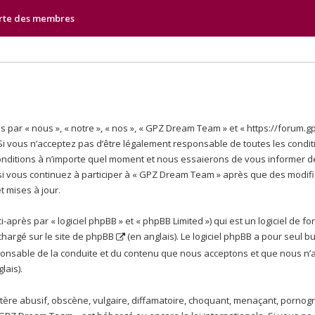
rte des membres
 par « nous », « notre », « nos », « GPZ Dream Team » et « https://forum.
 vous n’acceptez pas d’être légalement responsable de toutes les conditio
ditions à n’importe quel moment et nous essaierons de vous informer de
si vous continuez à participer à « GPZ Dream Team » après que des modific
 mises à jour.
près par « logiciel phpBB » et « phpBB Limited ») qui est un logiciel de f
échargé sur
le site de phpBB
(en anglais). Le logiciel phpBB a pour seul bu
onsable de la conduite et du contenu que nous acceptons et que nous n’a
lais).
re abusif, obscène, vulgaire, diffamatoire, choquant, menaçant, pornograp