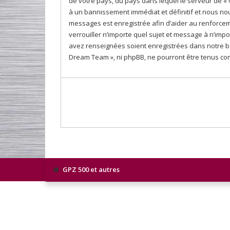
de votre pays, du pays dans lequel le serveur de «
à un bannissement immédiat et définitif et nous nous 
messages est enregistrée afin d’aider au renforceme
verrouiller n’importe quel sujet et message à n’imp
avez renseignées soient enregistrées dans notre b
Dream Team », ni phpBB, ne pourront être tenus co
GPZ 500 et autres