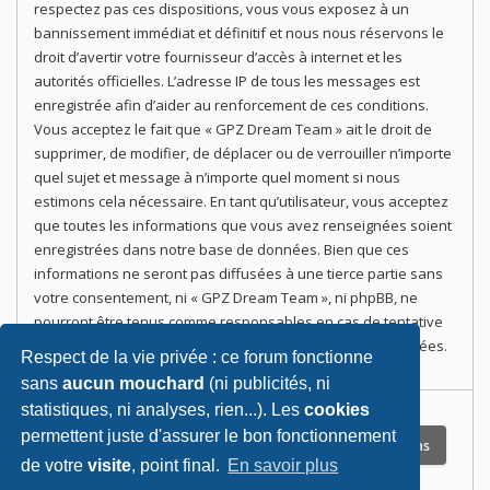
respectez pas ces dispositions, vous vous exposez à un
bannissement immédiat et définitif et nous nous réservons le
droit d’avertir votre fournisseur d’accès à internet et les
autorités officielles. L’adresse IP de tous les messages est
enregistrée afin d’aider au renforcement de ces conditions.
Vous acceptez le fait que « GPZ Dream Team » ait le droit de
supprimer, de modifier, de déplacer ou de verrouiller n’importe
quel sujet et message à n’importe quel moment si nous
estimons cela nécessaire. En tant qu’utilisateur, vous acceptez
que toutes les informations que vous avez renseignées soient
enregistrées dans notre base de données. Bien que ces
informations ne seront pas diffusées à une tierce partie sans
votre consentement, ni « GPZ Dream Team », ni phpBB, ne
pourront être tenus comme responsables en cas de tentative
de piratage informatique visant à compromettre vos données.
Respect de la vie privée : ce forum fonctionne
sans
aucun mouchard
(ni publicités, ni
statistiques, ni analyses, rien...). Les
cookies
permettent juste d'assurer le bon fonctionnement
de votre
visite
, point final.
En savoir plus