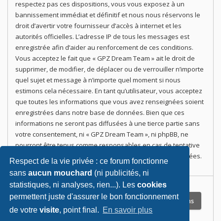
respectez pas ces dispositions, vous vous exposez à un
bannissement immédiat et définitif et nous nous réservons le
droit d’avertir votre fournisseur d’accès à internet et les
autorités officielles. L’adresse IP de tous les messages est
enregistrée afin d’aider au renforcement de ces conditions.
Vous acceptez le fait que « GPZ Dream Team » ait le droit de
supprimer, de modifier, de déplacer ou de verrouiller n’importe
quel sujet et message à n’importe quel moment si nous
estimons cela nécessaire. En tant qu’utilisateur, vous acceptez
que toutes les informations que vous avez renseignées soient
enregistrées dans notre base de données. Bien que ces
informations ne seront pas diffusées à une tierce partie sans
votre consentement, ni « GPZ Dream Team », ni phpBB, ne
pourront être tenus comme responsables en cas de tentative
de piratage informatique visant à compromettre vos données.
Respect de la vie privée : ce forum fonctionne
sans
aucun mouchard
(ni publicités, ni
statistiques, ni analyses, rien...). Les
cookies
permettent juste d'assurer le bon fonctionnement
de votre
visite
, point final.
En savoir plus