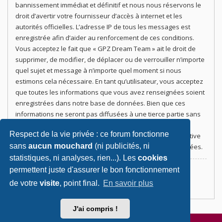
bannissement immédiat et définitif et nous nous réservons le
droit d’avertir votre fournisseur d’accès à internet et les
autorités officielles. L’adresse IP de tous les messages est
enregistrée afin d’aider au renforcement de ces conditions.
Vous acceptez le fait que « GPZ Dream Team » ait le droit de
supprimer, de modifier, de déplacer ou de verrouiller n’importe
quel sujet et message à n’importe quel moment si nous
estimons cela nécessaire. En tant qu’utilisateur, vous acceptez
que toutes les informations que vous avez renseignées soient
enregistrées dans notre base de données. Bien que ces
informations ne seront pas diffusées à une tierce partie sans
votre consentement, ni « GPZ Dream Team », ni phpBB, ne
Respect de la vie privée : ce forum fonctionne
pourront être tenus comme responsables en cas de tentative
sans
aucun mouchard
(ni publicités, ni
de piratage informatique visant à compromettre vos données.
statistiques, ni analyses, rien...). Les
cookies
permettent juste d'assurer le bon fonctionnement
Revenir à la page précédente
de votre
visite
, point final.
En savoir plus
J'ai compris !