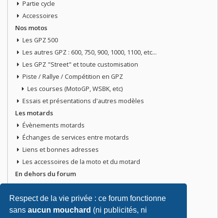
Partie cycle
Accessoires
Nos motos
Les GPZ 500
Les autres GPZ : 600, 750, 900, 1000, 1100, etc...
Les GPZ "Street" et toute customisation
Piste / Rallye / Compétition en GPZ
Les courses (MotoGP, WSBK, etc)
Essais et présentations d'autres modèles
Les motards
Évènements motards
Échanges de services entre motards
Liens et bonnes adresses
Les accessoires de la moto et du motard
En dehors du forum
Discussions libres
Petites annonces
Respect de la vie privée : ce forum fonctionne
Vends ta moto
sans
aucun mouchard
(ni publicités, ni