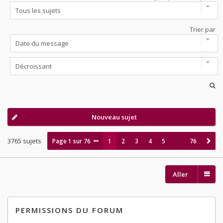
Trier par
Nouveau sujet
3765 sujets
Page
1
sur
76
1
2
3
4
5
…
76
Aller
PERMISSIONS DU FORUM