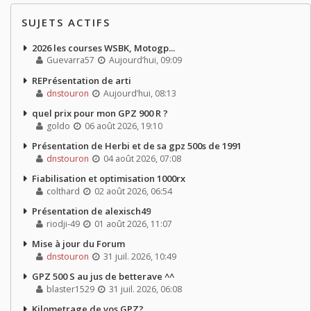
SUJETS ACTIFS
2026 les courses WSBK, Motogp...
Guevarra57
Aujourd’hui, 09:09
REPrésentation de arti
dnstouron
Aujourd’hui, 08:13
quel prix pour mon GPZ 900 R ?
goldo
06 août 2026, 19:10
Présentation de Herbi et de sa gpz 500s de 1991
dnstouron
04 août 2026, 07:08
Fiabilisation et optimisation 1000rx
colthard
02 août 2026, 06:54
Présentation de alexisch49
riodji-49
01 août 2026, 11:07
Mise à jour du Forum
dnstouron
31 juil. 2026, 10:49
GPZ 500 S au jus de betterave ^^
blaster1529
31 juil. 2026, 06:08
Kilometrage de vos GPZ?