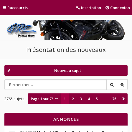
Raccourcis
Inscription
Connexion
Présentation des nouveaux
Nouveau sujet
3765 sujets
Page
1
sur
76
1
2
3
4
5
…
76
ANNONCES