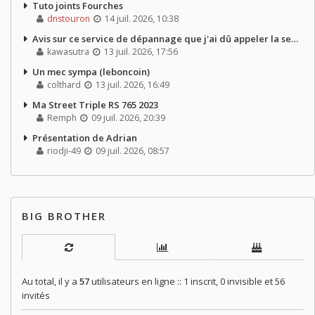
Tuto joints Fourches
dnstouron
14 juil. 2026, 10:38
Avis sur ce service de dépannage que j'ai dû appeler la semaine dernière
kawasutra
13 juil. 2026, 17:56
Un mec sympa (leboncoin)
colthard
13 juil. 2026, 16:49
Ma Street Triple RS 765 2023
Remph
09 juil. 2026, 20:39
Présentation de Adrian
riodji-49
09 juil. 2026, 08:57
BIG BROTHER
Au total, il y a
57
utilisateurs en ligne :: 1 inscrit, 0 invisible et 56
invités