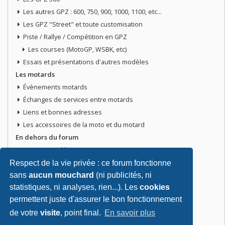
Les autres GPZ : 600, 750, 900, 1000, 1100, etc...
Les GPZ "Street" et toute customisation
Piste / Rallye / Compétition en GPZ
Les courses (MotoGP, WSBK, etc)
Essais et présentations d'autres modèles
Les motards
Évènements motards
Échanges de services entre motards
Liens et bonnes adresses
Les accessoires de la moto et du motard
En dehors du forum
Discussions libres
Petites annonces
Respect de la vie privée : ce forum fonctionne
Vends ta moto
sans
aucun mouchard
(ni publicités, ni
statistiques, ni analyses, rien...). Les
cookies
Vends pièces ou équipements / accessoires du motard
permettent juste d'assurer le bon fonctionnement
Recherche moto ou pièces
Tout doit disparaitre !
de votre
visite
, point final.
En savoir plus