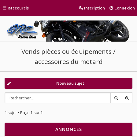
Raccourcis
Inscription
Connexion
Vends pièces ou équipements /
accessoires du motard
Nouveau sujet
1 sujet • Page
1
sur
1
ANNONCES