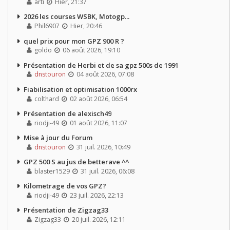
arti
Hier, 21:37
2026 les courses WSBK, Motogp...
Phil6907
Hier, 20:46
quel prix pour mon GPZ 900 R ?
goldo
06 août 2026, 19:10
Présentation de Herbi et de sa gpz 500s de 1991
dnstouron
04 août 2026, 07:08
Fiabilisation et optimisation 1000rx
colthard
02 août 2026, 06:54
Présentation de alexisch49
riodji-49
01 août 2026, 11:07
Mise à jour du Forum
dnstouron
31 juil. 2026, 10:49
GPZ 500 S au jus de betterave ^^
blaster1529
31 juil. 2026, 06:08
Kilometrage de vos GPZ?
riodji-49
23 juil. 2026, 22:13
Présentation de Zigzag33
Zigzag33
20 juil. 2026, 12:11