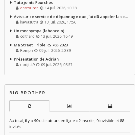
Tuto joints Fourches
dnstouron
14 juil. 2026, 10:38
Avis sur ce service de dépannage que j'ai dû appeler la semaine dernière
kawasutra
13 juil. 2026, 17:56
Un mec sympa (leboncoin)
colthard
13 juil. 2026, 16:49
Ma Street Triple RS 765 2023
Remph
09 juil. 2026, 20:39
Présentation de Adrian
riodji-49
09 juil. 2026, 08:57
BIG BROTHER
Au total, il y a
90
utilisateurs en ligne :: 2 inscrits, 0 invisible et 88
invités