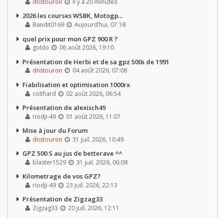
dnstouron
il y a 20 minutes
2026 les courses WSBK, Motogp...
Bandit0169
Aujourd’hui, 07:18
quel prix pour mon GPZ 900 R ?
goldo
06 août 2026, 19:10
Présentation de Herbi et de sa gpz 500s de 1991
dnstouron
04 août 2026, 07:08
Fiabilisation et optimisation 1000rx
colthard
02 août 2026, 06:54
Présentation de alexisch49
riodji-49
01 août 2026, 11:07
Mise à jour du Forum
dnstouron
31 juil. 2026, 10:49
GPZ 500 S au jus de betterave ^^
blaster1529
31 juil. 2026, 06:08
Kilometrage de vos GPZ?
riodji-49
23 juil. 2026, 22:13
Présentation de Zigzag33
Zigzag33
20 juil. 2026, 12:11