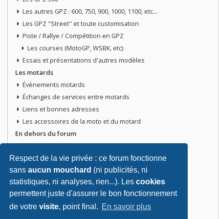
Les autres GPZ : 600, 750, 900, 1000, 1100, etc...
Les GPZ "Street" et toute customisation
Piste / Rallye / Compétition en GPZ
Les courses (MotoGP, WSBK, etc)
Essais et présentations d'autres modèles
Les motards
Évènements motards
Échanges de services entre motards
Liens et bonnes adresses
Les accessoires de la moto et du motard
En dehors du forum
Discussions libres
Petites annonces
Respect de la vie privée : ce forum fonctionne
sans
aucun mouchard
(ni publicités, ni
Vends ta moto
statistiques, ni analyses, rien...). Les
cookies
Vends pièces ou équipements / accessoires du motard
permettent juste d'assurer le bon fonctionnement
Recherche moto ou pièces
de votre
visite
, point final.
En savoir plus
Tout doit disparaitre !