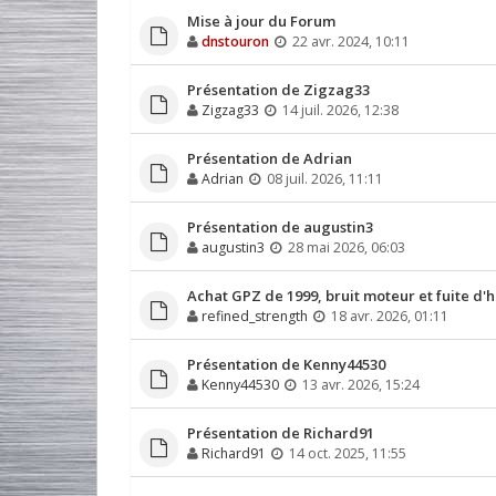
Mise à jour du Forum
dnstouron
22 avr. 2024, 10:11
Présentation de Zigzag33
Zigzag33
14 juil. 2026, 12:38
Présentation de Adrian
Adrian
08 juil. 2026, 11:11
Présentation de augustin3
augustin3
28 mai 2026, 06:03
Achat GPZ de 1999, bruit moteur et fuite d'h
refined_strength
18 avr. 2026, 01:11
Présentation de Kenny44530
Kenny44530
13 avr. 2026, 15:24
Présentation de Richard91
Richard91
14 oct. 2025, 11:55