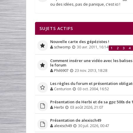
ou des idées, pas de panique, c'est ici !
SUJETS ACTIFS
Nouvelle carte des gépézistes !
schwomp
30 avr. 2011, 16:14
1
2
3
4
Comment insérer une vidéo avec les balises
le forum
Phil6907
23 nov. 2013, 18:28
Les règles du forum et présentation obligato
Centurion
03 oct. 2004, 16:52
Présentation de Herbi et de sa gpz 500s de 
Herbi
03 août 2026, 21:07
Présentation de alexisch49
alexisch49
30 juil. 2026, 00:47