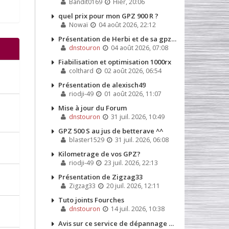
Bandit0169
Hier, 20:06
quel prix pour mon GPZ 900 R ?
Nowaï
04 août 2026, 22:12
Présentation de Herbi et de sa gpz 500s de 1991
dnstouron
04 août 2026, 07:08
Fiabilisation et optimisation 1000rx
colthard
02 août 2026, 06:54
Présentation de alexisch49
riodji-49
01 août 2026, 11:07
Mise à jour du Forum
dnstouron
31 juil. 2026, 10:49
GPZ 500 S au jus de betterave ^^
blaster1529
31 juil. 2026, 06:08
Kilometrage de vos GPZ?
riodji-49
23 juil. 2026, 22:13
Présentation de Zigzag33
Zigzag33
20 juil. 2026, 12:11
Tuto joints Fourches
dnstouron
14 juil. 2026, 10:38
Avis sur ce service de dépannage que j'ai dû appeler la semaine dernière