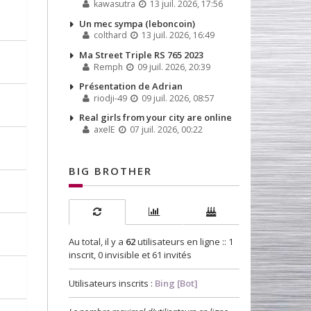
kawasutra
13 juil. 2026, 17:56
Un mec sympa (leboncoin)
colthard
13 juil. 2026, 16:49
Ma Street Triple RS 765 2023
Remph
09 juil. 2026, 20:39
Présentation de Adrian
riodji-49
09 juil. 2026, 08:57
Real girls from your city are online
axelE
07 juil. 2026, 00:22
BIG BROTHER
Au total, il y a
62
utilisateurs en ligne :: 1
inscrit, 0 invisible et 61 invités
Utilisateurs inscrits :
Bing [Bot]