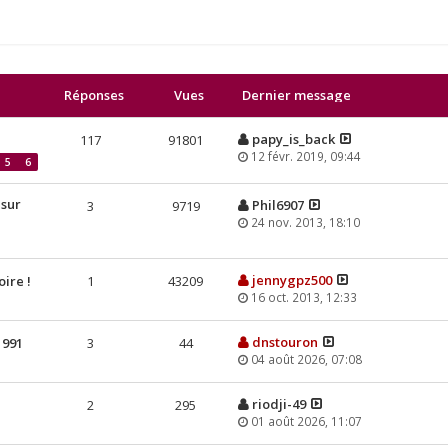
Réponses
Vues
Dernier message
papy_is_back
117
91801
12 févr. 2019, 09:44
5
6
 sur
Phil6907
3
9719
24 nov. 2013, 18:10
jennygpz500
ire !
1
43209
16 oct. 2013, 12:33
dnstouron
1991
3
44
04 août 2026, 07:08
riodji-49
2
295
01 août 2026, 11:07