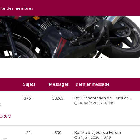
rte des membres
Sujets
Messages
Dernier message
Re: Présentation de Herbi et …
3764
53265
04 août 2026, 07:08
t
 FORUM
Re: Mise à jour du Forum
22
590
31 juil. 2026, 10:49
ions