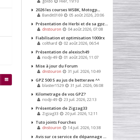
goldo
Hier, 19:10
2026 les courses WSBK, Motogp...
Bandit0169
05 août 2026, 20:06
Présentation de Herbi et de sa gpz 500s de 1991
dnstouron
04 août 2026, 07:08
Fiabilisation et optimisation 1000rx
colthard
02 août 2026, 06:54
Présentation de alexisch49
riodji-49
01 août 2026, 11:07
Mise à jour du Forum
dnstouron
31 juil. 2026, 10:49
GPZ 500 S au jus de betterave ^^
blaster1529
31 juil. 2026, 06:08
Kilometrage de vos GPZ?
riodji-49
23 juil. 2026, 22:13
Présentation de Zigzag33
Zigzag33
20 juil. 2026, 12:11
Tuto joints Fourches
dnstouron
14 juil. 2026, 10:38
Avis sur ce service de dépannage que j'ai dû appeler la semaine dernière