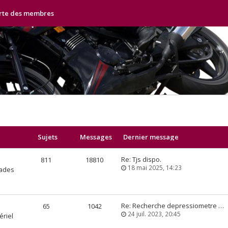
rte des membres
Sujets
Messages
Dernier message
Re: Tjs dispo.
811
18810
18 mai 2025, 14:23
lades
Re: Recherche depressiometre …
65
1042
24 juil. 2023, 20:45
ériel