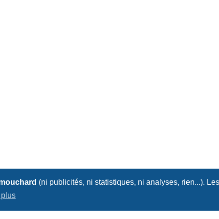
 mouchard
(ni publicités, ni statistiques, ni analyses, rien...). Le
 plus
Nous contacter