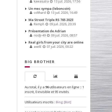
kawasutra
13 juil. 2026, 17:56
Un mec sympa (leboncoin)
colthard
13 juil. 2026, 16:49
Ma Street Triple RS 765 2023
Remph
09 juil. 2026, 20:39
Présentation de Adrian
riodji-49
09 juil. 2026, 08:57
Real girls from your city are online
axelE
07 juil. 2026, 00:22
BIG BROTHER
Au total, il y a
96
utilisateurs en ligne :: 1
inscrit, 0 invisible et 95 invités
Utilisateurs inscrits :
Bing [Bot]