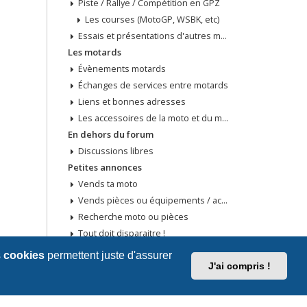
Piste / Rallye / Compétition en GPZ
Les courses (MotoGP, WSBK, etc)
Essais et présentations d'autres modèles
Les motards
Évènements motards
Échanges de services entre motards
Liens et bonnes adresses
Les accessoires de la moto et du motard
En dehors du forum
Discussions libres
Petites annonces
Vends ta moto
Vends pièces ou équipements / accessoires du motard
Recherche moto ou pièces
Tout doit disparaitre !
s
cookies
permettent juste d'assurer
J'ai compris !
Supprimer les cookies
Fuseau horaire sur
UTC+02:00