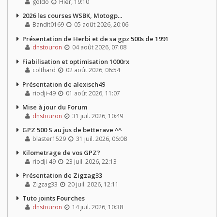
goldo
Hier, 19:10
2026 les courses WSBK, Motogp...
Bandit0169
05 août 2026, 20:06
Présentation de Herbi et de sa gpz 500s de 1991
dnstouron
04 août 2026, 07:08
Fiabilisation et optimisation 1000rx
colthard
02 août 2026, 06:54
Présentation de alexisch49
riodji-49
01 août 2026, 11:07
Mise à jour du Forum
dnstouron
31 juil. 2026, 10:49
GPZ 500 S au jus de betterave ^^
blaster1529
31 juil. 2026, 06:08
Kilometrage de vos GPZ?
riodji-49
23 juil. 2026, 22:13
Présentation de Zigzag33
Zigzag33
20 juil. 2026, 12:11
Tuto joints Fourches
dnstouron
14 juil. 2026, 10:38