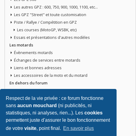
Les autres GPZ : 600, 750, 900, 1000, 1100, etc...
Les GPZ "Street" et toute customisation
Piste / Rallye / Compétition en GPZ
Les courses (MotoGP, WSBK, etc)
Essais et présentations d'autres modèles
Les motards
Évènements motards
Échanges de services entre motards
Liens et bonnes adresses
Les accessoires de la moto et du motard
En dehors du forum
Discussions libres
Petites annonces
Respect de la vie privée : ce forum fonctionne
sans
aucun mouchard
(ni publicités, ni
Vends ta moto
statistiques, ni analyses, rien...). Les
cookies
Vends pièces ou équipements / accessoires du motard
permettent juste d'assurer le bon fonctionnement
Recherche moto ou pièces
de votre
visite
, point final.
En savoir plus
Tout doit disparaitre !