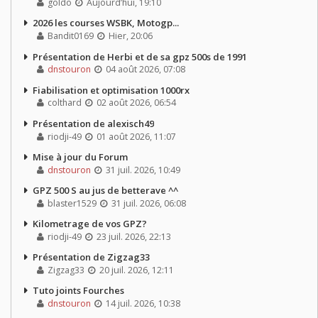
goldo
Aujourd’hui, 19:10
2026 les courses WSBK, Motogp...
Bandit0169
Hier, 20:06
Présentation de Herbi et de sa gpz 500s de 1991
dnstouron
04 août 2026, 07:08
Fiabilisation et optimisation 1000rx
colthard
02 août 2026, 06:54
Présentation de alexisch49
riodji-49
01 août 2026, 11:07
Mise à jour du Forum
dnstouron
31 juil. 2026, 10:49
GPZ 500 S au jus de betterave ^^
blaster1529
31 juil. 2026, 06:08
Kilometrage de vos GPZ?
riodji-49
23 juil. 2026, 22:13
Présentation de Zigzag33
Zigzag33
20 juil. 2026, 12:11
Tuto joints Fourches
dnstouron
14 juil. 2026, 10:38