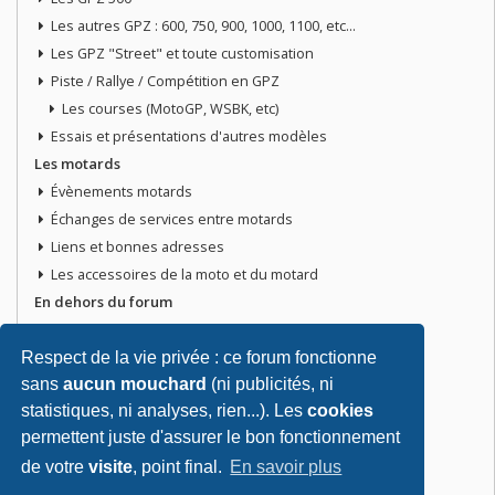
Les autres GPZ : 600, 750, 900, 1000, 1100, etc...
Les GPZ "Street" et toute customisation
Piste / Rallye / Compétition en GPZ
Les courses (MotoGP, WSBK, etc)
Essais et présentations d'autres modèles
Les motards
Évènements motards
Échanges de services entre motards
Liens et bonnes adresses
Les accessoires de la moto et du motard
En dehors du forum
Discussions libres
Petites annonces
Respect de la vie privée : ce forum fonctionne
sans
aucun mouchard
(ni publicités, ni
Vends ta moto
statistiques, ni analyses, rien...). Les
cookies
Vends pièces ou équipements / accessoires du motard
permettent juste d'assurer le bon fonctionnement
Recherche moto ou pièces
de votre
visite
, point final.
En savoir plus
Tout doit disparaitre !