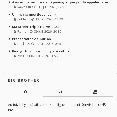
Avis sur ce service de dépannage que j'ai dû appeler la semaine dernière
kawasutra
13 juil. 2026, 17:56
Un mec sympa (leboncoin)
colthard
13 juil. 2026, 16:49
Ma Street Triple RS 765 2023
Remph
09 juil. 2026, 20:39
Présentation de Adrian
riodji-49
09 juil. 2026, 08:57
Real girls from your city are online
axelE
07 juil. 2026, 00:22
BIG BROTHER
Au total, il y a
44
utilisateurs en ligne :: 1 inscrit, 0 invisible et 43
invités