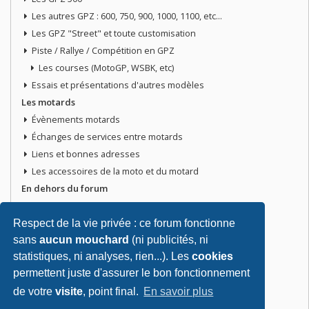
Les autres GPZ : 600, 750, 900, 1000, 1100, etc...
Les GPZ "Street" et toute customisation
Piste / Rallye / Compétition en GPZ
Les courses (MotoGP, WSBK, etc)
Essais et présentations d'autres modèles
Les motards
Évènements motards
Échanges de services entre motards
Liens et bonnes adresses
Les accessoires de la moto et du motard
En dehors du forum
Discussions libres
Petites annonces
Respect de la vie privée : ce forum fonctionne
sans
aucun mouchard
(ni publicités, ni
Vends ta moto
statistiques, ni analyses, rien...). Les
cookies
Vends pièces ou équipements / accessoires du motard
permettent juste d'assurer le bon fonctionnement
Recherche moto ou pièces
de votre
visite
, point final.
En savoir plus
Tout doit disparaitre !