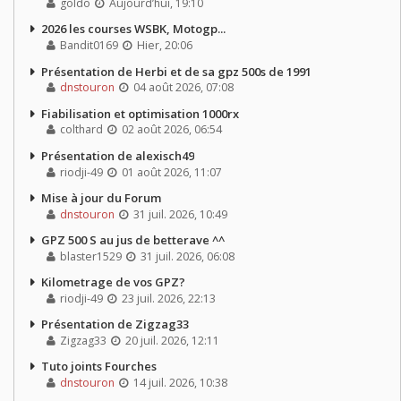
goldo
Aujourd’hui, 19:10
2026 les courses WSBK, Motogp...
Bandit0169
Hier, 20:06
Présentation de Herbi et de sa gpz 500s de 1991
dnstouron
04 août 2026, 07:08
Fiabilisation et optimisation 1000rx
colthard
02 août 2026, 06:54
Présentation de alexisch49
riodji-49
01 août 2026, 11:07
Mise à jour du Forum
dnstouron
31 juil. 2026, 10:49
GPZ 500 S au jus de betterave ^^
blaster1529
31 juil. 2026, 06:08
Kilometrage de vos GPZ?
riodji-49
23 juil. 2026, 22:13
Présentation de Zigzag33
Zigzag33
20 juil. 2026, 12:11
Tuto joints Fourches
dnstouron
14 juil. 2026, 10:38