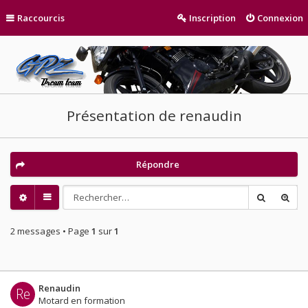
Raccourcis
Inscription
Connexion
Présentation de renaudin
Répondre
2 messages • Page
1
sur
1
Renaudin
Re
Motard en formation