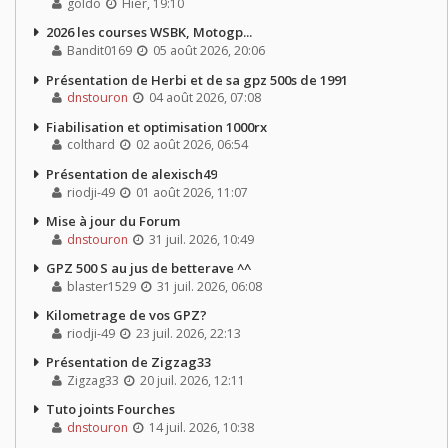
goldo
Hier, 19:10
2026 les courses WSBK, Motogp...
Bandit0169
05 août 2026, 20:06
Présentation de Herbi et de sa gpz 500s de 1991
dnstouron
04 août 2026, 07:08
Fiabilisation et optimisation 1000rx
colthard
02 août 2026, 06:54
Présentation de alexisch49
riodji-49
01 août 2026, 11:07
Mise à jour du Forum
dnstouron
31 juil. 2026, 10:49
GPZ 500 S au jus de betterave ^^
blaster1529
31 juil. 2026, 06:08
Kilometrage de vos GPZ?
riodji-49
23 juil. 2026, 22:13
Présentation de Zigzag33
Zigzag33
20 juil. 2026, 12:11
Tuto joints Fourches
dnstouron
14 juil. 2026, 10:38