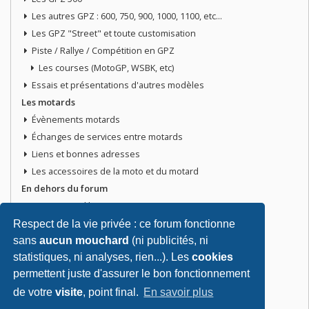
Les autres GPZ : 600, 750, 900, 1000, 1100, etc...
Les GPZ "Street" et toute customisation
Piste / Rallye / Compétition en GPZ
Les courses (MotoGP, WSBK, etc)
Essais et présentations d'autres modèles
Les motards
Évènements motards
Échanges de services entre motards
Liens et bonnes adresses
Les accessoires de la moto et du motard
En dehors du forum
Discussions libres
Petites annonces
Respect de la vie privée : ce forum fonctionne
Vends ta moto
sans
aucun mouchard
(ni publicités, ni
statistiques, ni analyses, rien...). Les
cookies
Vends pièces ou équipements / accessoires du motard
permettent juste d'assurer le bon fonctionnement
Recherche moto ou pièces
Tout doit disparaitre !
de votre
visite
, point final.
En savoir plus