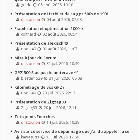
goldo
06 août 2026, 19:10
Présentation de Herbi et de sa gpz 500s de 1991
dnstouron
04 août 2026, 07:08
Fiabilisation et optimisation 1000rx
colthard
02 août 2026, 06:54
Présentation de alexisch49
riodji-49
01 août 2026, 11:07
Mise à jour du Forum
dnstouron
31 juil. 2026, 10:49
GPZ 500 S au jus de betterave ^^
blaster1529
31 juil. 2026, 06:08
Kilometrage de vos GPZ?
riodji-49
23 juil. 2026, 22:13
Présentation de Zigzag33
Zigzag33
20 juil. 2026, 12:11
Tuto joints Fourches
dnstouron
14 juil. 2026, 10:38
Avis sur ce service de dépannage que j'ai dû appeler la semaine dernière
kawasutra
13 juil. 2026, 17:56