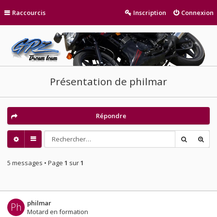
Raccourcis
Inscription
Connexion
Présentation de philmar
Répondre
5 messages • Page
1
sur
1
philmar
Ph
Motard en formation