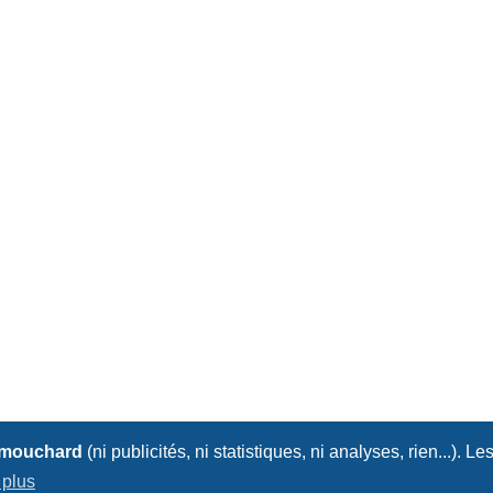
 mouchard
(ni publicités, ni statistiques, ni analyses, rien...). Le
 plus
Nous contacter