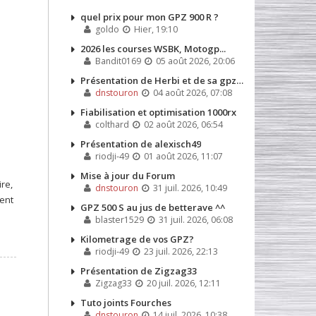
quel prix pour mon GPZ 900 R ?
goldo
Hier, 19:10
2026 les courses WSBK, Motogp...
Bandit0169
05 août 2026, 20:06
Présentation de Herbi et de sa gpz 500s de 1991
dnstouron
04 août 2026, 07:08
Fiabilisation et optimisation 1000rx
colthard
02 août 2026, 06:54
Présentation de alexisch49
riodji-49
01 août 2026, 11:07
Mise à jour du Forum
re,
dnstouron
31 juil. 2026, 10:49
ment
GPZ 500 S au jus de betterave ^^
blaster1529
31 juil. 2026, 06:08
Kilometrage de vos GPZ?
riodji-49
23 juil. 2026, 22:13
Présentation de Zigzag33
Zigzag33
20 juil. 2026, 12:11
Tuto joints Fourches
dnstouron
14 juil. 2026, 10:38