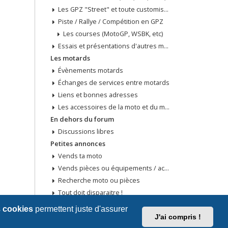
Les GPZ "Street" et toute customisation
Piste / Rallye / Compétition en GPZ
Les courses (MotoGP, WSBK, etc)
Essais et présentations d'autres modèles
Les motards
Évènements motards
Échanges de services entre motards
Liens et bonnes adresses
Les accessoires de la moto et du motard
En dehors du forum
Discussions libres
Petites annonces
Vends ta moto
Vends pièces ou équipements / accessoires du motard
Recherche moto ou pièces
Tout doit disparaitre !
s
cookies
permettent juste d'assurer
J'ai compris !
Supprimer les cookies
Fuseau horaire sur
UTC+02:00