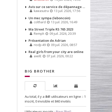
Avis sur ce service de dépannage que j'ai dû appeler la semaine dernière
kawasutra
13 juil. 2026, 17:56
Un mec sympa (leboncoin)
colthard
13 juil. 2026, 16:49
Ma Street Triple RS 765 2023
Remph
09 juil. 2026, 20:39
Présentation de Adrian
riodji-49
09 juil. 2026, 08:57
Real girls from your city are online
axelE
07 juil. 2026, 00:22
BIG BROTHER
Au total, il y a
841
utilisateurs en ligne :: 1
inscrit, 0 invisible et 840 invités
Utilisateurs inscrits :
Bing [Bot]