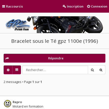
Raccourcis
Inscription
Connexion
Bracelet sous le Té gpz 1100e (1996)
Répondre
2 messages • Page
1
sur
1
Repro
Motard en formation