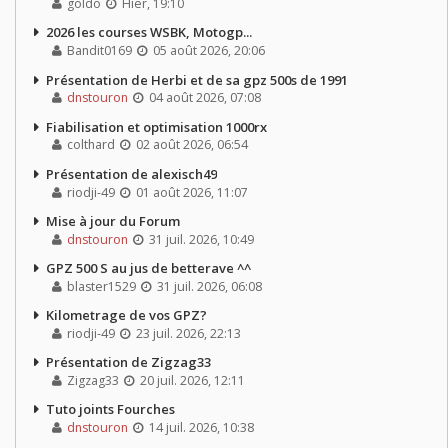
goldo
Hier, 19:10
2026 les courses WSBK, Motogp...
Bandit0169
05 août 2026, 20:06
Présentation de Herbi et de sa gpz 500s de 1991
dnstouron
04 août 2026, 07:08
Fiabilisation et optimisation 1000rx
colthard
02 août 2026, 06:54
Présentation de alexisch49
riodji-49
01 août 2026, 11:07
Mise à jour du Forum
dnstouron
31 juil. 2026, 10:49
GPZ 500 S au jus de betterave ^^
blaster1529
31 juil. 2026, 06:08
Kilometrage de vos GPZ?
riodji-49
23 juil. 2026, 22:13
Présentation de Zigzag33
Zigzag33
20 juil. 2026, 12:11
Tuto joints Fourches
dnstouron
14 juil. 2026, 10:38