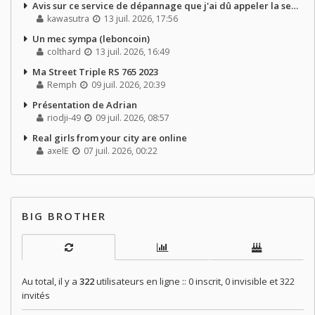
Avis sur ce service de dépannage que j'ai dû appeler la semaine dernière
kawasutra
13 juil. 2026, 17:56
Un mec sympa (leboncoin)
colthard
13 juil. 2026, 16:49
Ma Street Triple RS 765 2023
Remph
09 juil. 2026, 20:39
Présentation de Adrian
riodji-49
09 juil. 2026, 08:57
Real girls from your city are online
axelE
07 juil. 2026, 00:22
BIG BROTHER
Au total, il y a
322
utilisateurs en ligne :: 0 inscrit, 0 invisible et 322
invités