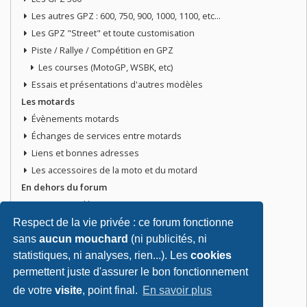
Les autres GPZ : 600, 750, 900, 1000, 1100, etc...
Les GPZ "Street" et toute customisation
Piste / Rallye / Compétition en GPZ
Les courses (MotoGP, WSBK, etc)
Essais et présentations d'autres modèles
Les motards
Évènements motards
Échanges de services entre motards
Liens et bonnes adresses
Les accessoires de la moto et du motard
En dehors du forum
Discussions libres
Petites annonces
Respect de la vie privée : ce forum fonctionne
Vends ta moto
sans
aucun mouchard
(ni publicités, ni
statistiques, ni analyses, rien...). Les
cookies
Vends pièces ou équipements / accessoires du motard
permettent juste d'assurer le bon fonctionnement
Recherche moto ou pièces
Tout doit disparaitre !
de votre
visite
, point final.
En savoir plus