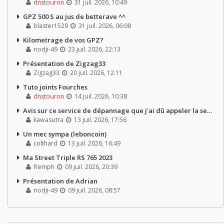
dnstouron
31 juil. 2026, 10:49
GPZ 500 S au jus de betterave ^^
blaster1529
31 juil. 2026, 06:08
Kilometrage de vos GPZ?
riodji-49
23 juil. 2026, 22:13
Présentation de Zigzag33
Zigzag33
20 juil. 2026, 12:11
Tuto joints Fourches
dnstouron
14 juil. 2026, 10:38
Avis sur ce service de dépannage que j'ai dû appeler la semaine dernière
kawasutra
13 juil. 2026, 17:56
Un mec sympa (leboncoin)
colthard
13 juil. 2026, 16:49
Ma Street Triple RS 765 2023
Remph
09 juil. 2026, 20:39
Présentation de Adrian
riodji-49
09 juil. 2026, 08:57